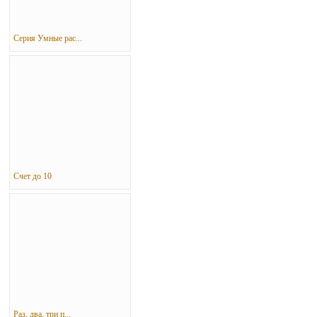
Серия Умные рас...
Счет до 10
Раз, два, три п...