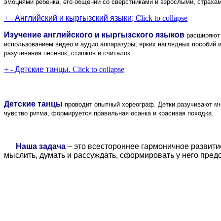
эмоциями ребенка, его общении со сверстниками и взрослыми, страха
+
-
Английский и кыргызский языки;
Click to collapse
Изучение английского и кыргызского языков
расширяют 
использованием видео и аудио аппаратуры, ярких наглядных пособий 
разучивания песенок, стишков и считалок.
+
-
Детские танцы.
Click to collapse
Детские танцы
проводит опытный хореограф. Детки разучивают мно
чувство ритма,
формируется правильная осанка и
красивая походка.
Наша задача
–
это всестороннее гармоничное развити
мыслить, думать и рассуждать, сформировать у него пре