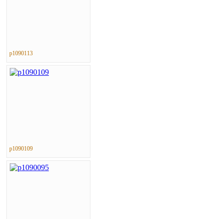
p1090113
p1090109