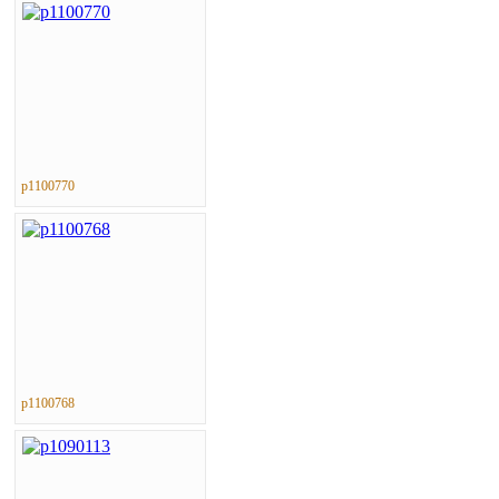
p1100770
p1100768