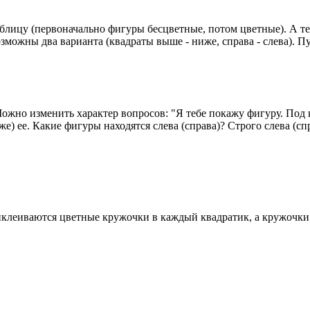
ицу (первоначально фигуры бесцветные, потом цветные). А теп
можны два варианта (квадраты выше - ниже, справа - слева). П
Можно изменить характер вопросов: "Я тебе покажу фигуру. По
) ее. Какие фигуры находятся слева (справа)? Строго слева (спр
риклеиваются цветные кружочки в каждый квадратик, а кружочки