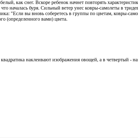
; белый, как снег. Вскоре ребенок начнет повторять характерис
что началась буря. Сильный ветер унес ковры-самолеты в триде
ика: "Если вы вновь соберетесь в группы по цветам, ковры-само
го (определенного вами) цвета.
 квадратика наклеивают изображения овощей, а в четвертый - н