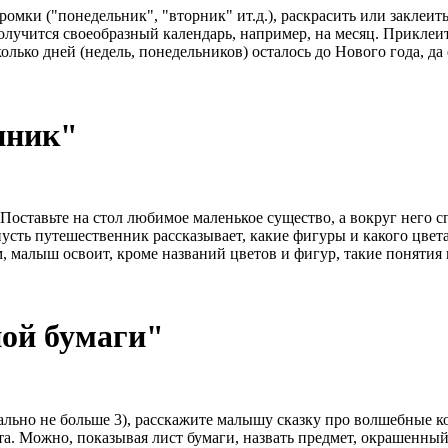
мки ("понедельник", "вторник" ит.д.), раскрасить или заклеить
Получится своеобразный календарь, например, на месяц. Приклеить
сколько дней (недель, понедельников) осталось до Нового года, д
нник"
ставьте на стол любимое маленькое существо, а вокруг него сп
пусть путешественник рассказывает, какие фигуры и какого цвет
, малыш освоит, кроме названий цветов и фигур, такие понятия ка
ной бумаги"
чально не больше 3), расскажите малышу сказку про волшебные 
ета. Можно, показывая лист бумаги, назвать предмет, окрашенный