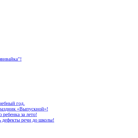
звивайка"!
учебный год.
раздник «Выпускной»!
ребенка за лето!
ь дефекты речи до школы!