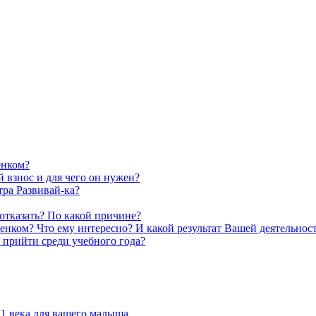
енком?
 взнос и для чего он нужен?
тра Развивай-ка?
отказать? По какой причине?
бенком? Что ему интересно? И какой результат Вашей деятельнос
 прийти среди учебного года?
1 века для вашего малыша