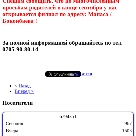
Спешим сообщить, что по многочисленным
просьбам родителей в конце сентября у нас
открывается филиал по адресу: Манаса /
Боконбаева !
За полной информацией обращайтесь по тел.
0705-90-80-14
Нравится
< Назад
Вперёд >
Посетители
6
7
9
4
3
5
1
Сегодня
967
Вчера
1503