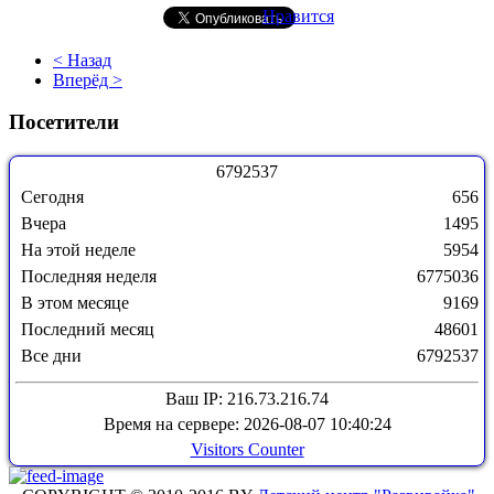
Нравится
< Назад
Вперёд >
Посетители
6
7
9
2
5
3
7
Сегодня
656
Вчера
1495
На этой неделе
5954
Последняя неделя
6775036
В этом месяце
9169
Последний месяц
48601
Все дни
6792537
Ваш IP: 216.73.216.74
Время на сервере: 2026-08-07 10:40:24
Visitors Counter