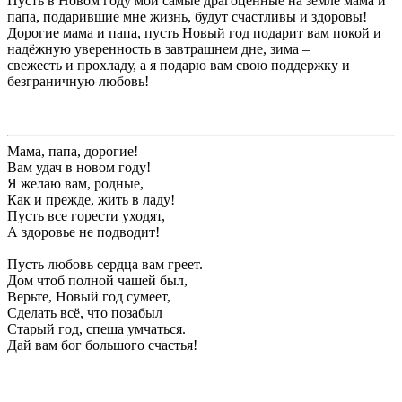
Пусть в Новом году мои самые драгоценные на земле мама и
папа, подарившие мне жизнь, будут счастливы и здоровы!
Дорогие мама и папа, пусть Новый год подарит вам покой и
надёжную уверенность в завтрашнем дне, зима –
свежесть и прохладу, а я подарю вам свою поддержку и
безграничную любовь!
Мама, папа, дорогие!
Вам удач в новом году!
Я желаю вам, родные,
Как и прежде, жить в ладу!
Пусть все горести уходят,
А здоровье не подводит!
Пусть любовь сердца вам греет.
Дом чтоб полной чашей был,
Верьте, Новый год сумеет,
Сделать всё, что позабыл
Старый год, спеша умчаться.
Дай вам бог большого счастья!