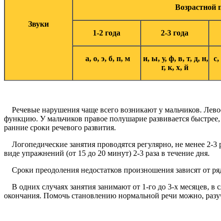
Возрастной 
Звуки
1-2 года
2-3 года
а, о, э, б, п, м
и, ы, у, ф, в, т, д, н,
с,
г, к, х, й
Речевые нарушения чаще всего возникают у мальчиков. Левое
функцию. У мальчиков правое полушарие развивается быстрее, ч
ранние сроки речевого развития.
Логопедические занятия проводятся регулярно, не менее 2-3 
виде упражнений (от 15 до 20 минут) 2-3 раза в течение дня.
Сроки преодоления недостатков произношения зависят от ряд
В одних случаях занятия занимают от 1-го до 3-х месяцев, в с
окончания. Помочь становлению нормальной речи можно, разуч