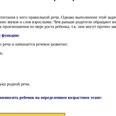
итания у него правильной речи. Однако выполнение этой задач
нию звуков и слов взрослыми. Чем раньше родители обращают в
 произношения по мере роста ребенка, т.к. они могут прочно за
й функции:
 речи и начинается речевое развитие;
ь;
уки родной речи.
оизносить ребенок на определенном возрастном этапе: