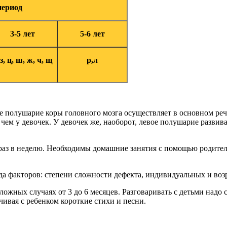
период
3-5 лет
5-6 лет
 з, ц, ш, ж, ч, щ
р,л
 полушарие коры головного мозга осуществляет в основном реч
ем у девочек. У девочек же, наоборот, левое полушарие развивае
раз в неделю. Необходимы домашние занятия с помощью родителе
а факторов: степени сложности дефекта, индивидуальных и воз
ложных случаях от 3 до 6 месяцев. Разговаривать с детьми надо
ивая с ребенком короткие стихи и песни.