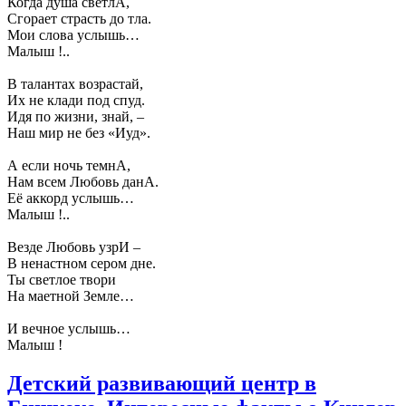
Когда душа светлА,
Сгорает страсть до тла.
Мои слова услышь…
Малыш !..
В талантах возрастай,
Их не клади под спуд.
Идя по жизни, знай, –
Наш мир не без «Иуд».
А если ночь темнА,
Нам всем Любовь данА.
Её аккорд услышь…
Малыш !..
Везде Любовь узрИ –
В ненастном сером дне.
Ты светлое твори
На маетной Земле…
И вечное услышь…
Малыш !
Детский развивающий центр в