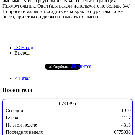
именами: Круг, Треугольник, Квадрат, Ромб, Трапеция,
Прямоугольник, Овал (для начала используйте не больше 3-х).
Попросите малыша посадить на коврик фигуры такого же
цвета, при этом он должен называть их имена.
<< Назад
Вперёд
Нравится
< Назад
Посетители
6
7
9
1
3
9
6
Сегодня
1010
Вчера
1117
На этой неделе
4813
Последняя неделя
6775036