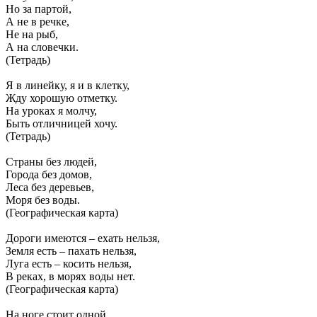
Но за партой,
А не в речке,
Не на рыб,
А на словечки.
(Тетрадь)
Я в линейку, я и в клетку,
Жду хорошую отметку.
На уроках я молчу,
Быть отличницей хочу.
(Тетрадь)
Страны без людей,
Города без домов,
Леса без деревьев,
Моря без воды.
(Географическая карта)
Дороги имеются – ехать нельзя,
Земля есть – пахать нельзя,
Луга есть – косить нельзя,
В реках, в морях воды нет.
(Географическая карта)
На ноге стоит одной,