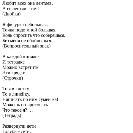
Любит всех она лентяев,
А ее лентяи – нет!
(Двойка)
Я фигурка небольшая,
Точка подо мной большая.
Коль спросить что соберешься,
Без меня не обойдешься.
(Вопросительный знак)
В каждой книжке
И тетрадке
Можно встретить
Эти грядки.
(Строчки)
То я в клетку,
То в линейку.
Написать по ним сумей-ка!
Можешь и нарисовать…
Что такое я? …
(Тетрадь)
Развернули дети
Голубые сети,