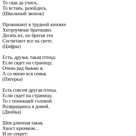
То сядь да учись,
То встань, разойдись.
(Школьный звонок)
Проживают в трудной книжке
Хитроумные братишки.
Десять их, но братья эти
Сосчитают все на свете.
(Цифры)
Есть, друзья, такая птица:
Если сядет на страницу,
Очень рад бываю я,
А со мною вся семья.
(Пятерка)
Есть совсем другая птица.
Если сядет на страницу,
То с поникшей головой
Возвращаюсь я домой.
(Двойка)
Шея длинная такая,
Хвост крючком…
И не секрет: