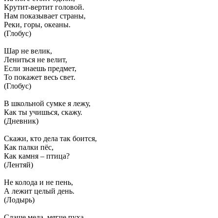
Крутит-вертит головой.
Нам показывает страны,
Реки, горы, океаны.
(Глобус)
Шар не велик,
Лениться не велит,
Если знаешь предмет,
То покажет весь свет.
(Глобус)
В школьной сумке я лежу,
Как ты учишься, скажу.
(Дневник)
Скажи, кто дела так боится,
Как палки пёс,
Как камня – птица?
(Лентяй)
Не колода и не пень,
А лежит целый день.
(Лодырь)
Слаще меда, мягче пуха.