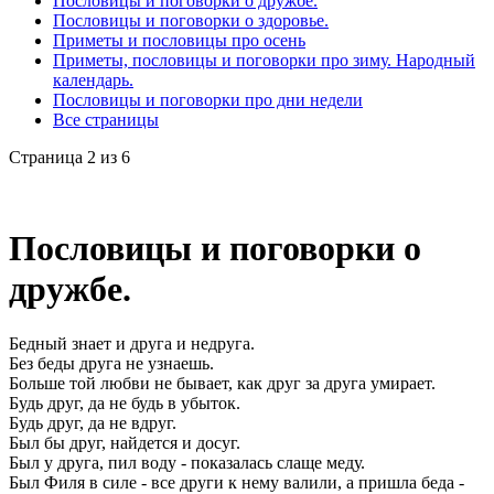
Пословицы и поговорки о дружбе.
Пословицы и поговорки о здоровье.
Приметы и пословицы про осень
Приметы, пословицы и поговорки про зиму. Народный
календарь.
Пословицы и поговорки про дни недели
Все страницы
Страница 2 из 6
Пословицы и поговорки о
дружбе.
Бедный знает и друга и недруга.
Без беды друга не узнаешь.
Больше той любви не бывает, как друг за друга умирает.
Будь друг, да не будь в убыток.
Будь друг, да не вдруг.
Был бы друг, найдется и досуг.
Был у друга, пил воду - показалась слаще меду.
Был Филя в силе - все други к нему валили, а пришла беда -