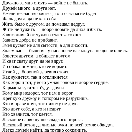
Дружно за мир стоять — войне не бывать.
Друзей много, а друга нет.
Ежели несчастья бояться, то и счастья не будет.
Жаль друга, да не как себя.
Жить было с другом, да помешал недруг.
Жить не тужить — добро добыть да лиха избыть.
Завистливый от чужого счастья сохнет.
Зависть добра не прибавит.
Змея кусает не для сытости, а для лихости.
Знаем вас — были вы у нас: после вас колуна не досчитались.
Зовется другом, а обирает кругом.
И сват свату друг, да не вдруг.
И собака помнит, кто ее кормит.
Иглой да бороной деревня стоит.
Как аукнется, так и откликнется.
Как хорош тот, у кого умная голова и доброе сердце.
Карманы туги так будут други.
Кому мир недорог, тот нам и ворог.
Крепкую дружбу и топором не разрубишь.
Кто в нраве крут, тот никому не друг.
Кто друг себе, а кто и недруг.
Кто хвалится, тот кается.
Ласковое слово лучше сладкого пирога.
Ласковый роток да чистые руки по всей земле обведут.
Легко друзей найти, да трудно сохранить.