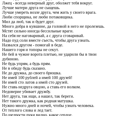
Лжец - всегда неверный друг, оболжет тебя вокруг.
Лучше матери друга не сыщешь.
Лучше умереть возле друга, чем жить у своего врага.
Люби спорщика, не люби потаковщика.
Мил да люб, так и будет друг.
Много добра в кувшине, да головой в него не пролезешь.
Мстят сильно иногда бессильные враги.
На себя не наговаривай, а с друга сговаривай.
Надо пуд соли вместе съесть, чтобы друга узнать.
Назвался другом - помогай в беде.
Нашего горя и топоры не секут.
Не бей в чужие ворота плетью, не ударили бы в твои
дубиною.
Не будь упрям, а будь прям.
Не в обиду будь сказано.
Не до дружка, до своего брюшка.
Не имей 100 рублей а имей 100 друзей!
Не имей сто латов а имей сто друзей.
Не ставь недруга овцою, а ставь его волком.
Недоверие убивает дружбу.
Нет друга, так ищи, а нашел, так береги.
Нет такого дружка, как родная матушка.
Нужно много дней и ночей, чтобы узнать человека.
От теплого слова и лед тает.
По щедрости руки видно, какое сердце.