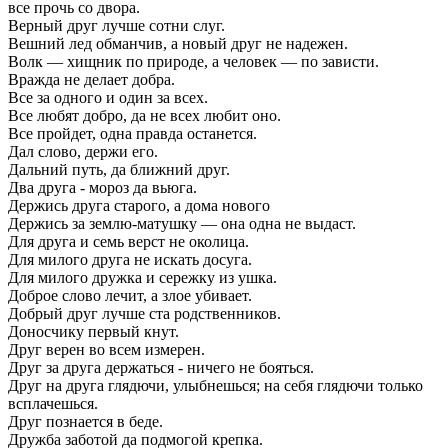
все прочь со двора.
Верный друг лучше сотни слуг.
Вешний лед обманчив, а новый друг не надежен.
Волк — хищник по природе, а человек — по зависти.
Вражда не делает добра.
Все за одного и один за всех.
Все любят добро, да не всех любит оно.
Все пройдет, одна правда останется.
Дал слово, держи его.
Дальний путь, да ближний друг.
Два друга - мороз да вьюга.
Держись друга старого, а дома нового
Держись за землю-матушку — она одна не выдаст.
Для друга и семь верст не околица.
Для милого друга не искать досуга.
Для милого дружка и сережку из ушка.
Доброе слово лечит, а злое убивает.
Добрый друг лучше ста родственников.
Доносчику первый кнут.
Друг верен во всем измерен.
Друг за друга держаться - ничего не бояться.
Друг на друга глядючи, улыбнешься; на себя глядючи только
всплачешься.
Друг познается в беде.
Дружба заботой да подмогой крепка.