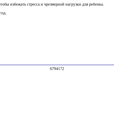
тобы избежать стресса и чрезмерной нагрузки для ребенка.
год.
6
7
9
4
1
7
2