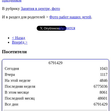
праздников
В рубрику
Занятия в центре, фото
И в раздел для родителей >
Фото работ наших детей
.
Нравится
< Назад
Вперёд >
Посетители
6
7
9
1
4
2
9
Сегодня
1043
Вчера
1117
На этой неделе
4846
Последняя неделя
6775036
В этом месяце
8061
Последний месяц
48601
Все дни
6791429