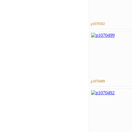
p1070502
p1070499