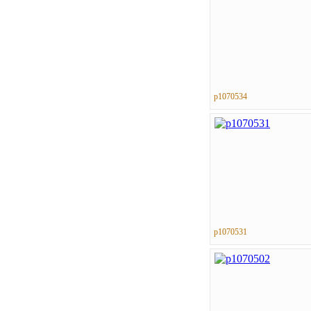
p1070534
p1070531