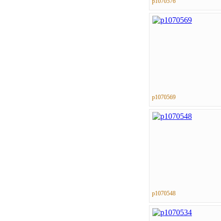
p1070576
p1070569
p1070548