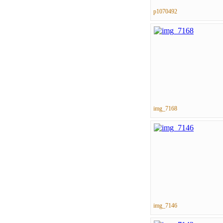
p1070492
img_7168
img_7146