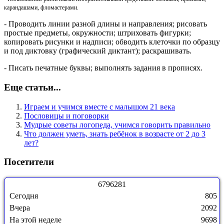
карандашами, фломастерами.
- Проводить линии разной длины и направления; рисовать
простые предметы, окружности; штриховать фигурки;
копировать рисунки и надписи; обводить клеточки по образцу
и под диктовку (графический диктант); раскрашивать.
- Писать печатные буквы; выполнять задания в прописях.
Еще статьи...
Играем и учимся вместе с малышом 21 века
Пословицы и поговорки
Мудрые советы логопеда, учимся говорить правильно
Что должен уметь, знать ребёнок в возрасте от 2 до 3
лет?
Посетители
6
7
9
6
2
8
1
Сегодня
805
Вчера
2092
На этой неделе
9698