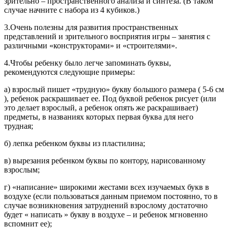
зрительно – пространственного анализа и синтеза. (В таком
случае начните с набора из 4 кубиков.)
3.Очень полезны для развития пространственных
представлений и зрительного восприятия игры – занятия с
различными «конструкторами» и «строителями».
4.Чтобы ребенку было легче запоминать буквы,
рекомендуются следующие примеры:
а) взрослый пишет «трудную» букву большого размера ( 5-6 см
), ребенок раскрашивает ее. Под буквой ребенок рисует (или
это делает взрослый, а ребенок опять же раскрашивает)
предметы, в названиях которых первая буква для него
трудная;
б) лепка ребенком буквы из пластилина;
в) вырезания ребенком буквы по контору, нарисованному
взрослым;
г) «написание» широкими жестами всех изучаемых букв в
воздухе (если пользоваться данным приемом постоянно, то в
случае возникновения затруднений взрослому достаточно
будет « написать » букву в воздухе – и ребенок мгновенно
вспомнит ее);