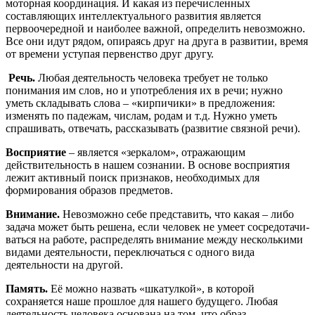
моторная координация. И какая из перечисленных
составляющих интеллектуального развития является
первоочередной и наиболее важной, определить невозможно.
Все они идут рядом, опираясь друг на друга в развитии, время
от времени уступая первенство друг другу.
Речь.
Любая деятельность человека требует не только
понимания им слов, но и употребления их в речи; нужно
уметь складывать слова – «кирпичики» в предложения:
изменять по падежам, числам, родам и т.д. Нужно уметь
спрашивать, отвечать, рассказывать (развитие связной речи).
Восприятие
– является «зеркалом», отражающим
действительность в нашем сознании. В основе восприятия
лежит активный поиск признаков, необходимых для
формирования образов предметов.
Внимание.
Невозможно себе представить, что какая – либо
задача может быть решена, если человек не умеет сосредотачи-
ваться на работе, распределять внимание между несколькими
видами деятельности, переключаться с одного вида
деятельности на другой.
Память.
Её можно назвать «шкатулкой», в которой
сохраняется наше прошлое для нашего будущего. Любая
деятельность человека основана на том, что образ