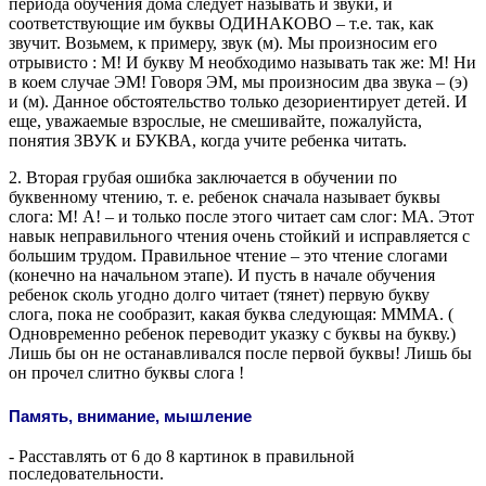
периода обучения дома следует называть и звуки, и
соответствующие им буквы ОДИНАКОВО – т.е. так, как
звучит. Возьмем, к примеру, звук (м). Мы произносим его
отрывисто : М! И букву М необходимо называть так же: М! Ни
в коем случае ЭМ! Говоря ЭМ, мы произносим два звука – (э)
и (м). Данное обстоятельство только дезориентирует детей. И
еще, уважаемые взрослые, не смешивайте, пожалуйста,
понятия ЗВУК и БУКВА, когда учите ребенка читать.
2. Вторая грубая ошибка заключается в обучении по
буквенному чтению, т. е. ребенок сначала называет буквы
слога: М! А! – и только после этого читает сам слог: МА. Этот
навык неправильного чтения очень стойкий и исправляется с
большим трудом. Правильное чтение – это чтение слогами
(конечно на начальном этапе). И пусть в начале обучения
ребенок сколь угодно долго читает (тянет) первую букву
слога, пока не сообразит, какая буква следующая: МММА. (
Одновременно ребенок переводит указку с буквы на букву.)
Лишь бы он не останавливался после первой буквы! Лишь бы
он прочел слитно буквы слога
!
Память, внимание, мышление
- Расставлять от 6 до 8 картинок в правильной
последовательности.